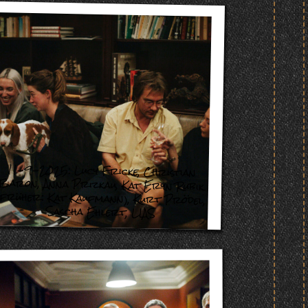
11-9-2025:
Lucy Fricke
,
Christian
Baron
,
Anna Prizkau
,
Kat Eryn Rubik
(früher: Kat Kaufmann)
,
Kurt Prödel
,
Sascha Ehlert
,
LIAS