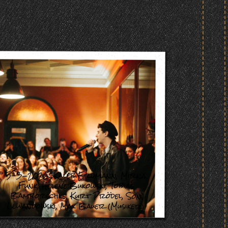
5-3-2026:
Kaleb Erdmann
,
Mirna
Funk
,
Helene Bukowski
,
Tobias
Bamborschke
,
Kurt Prödel
,
Son
Lewandowski
,
Max Bauer (Musiker)