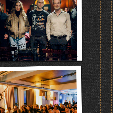
,
Nikita Afanasjew
13-3-2025:
Sara
,
Anika Decker
,
Charlotte Brandi
Jonas Theresia
,
Jörg Hartmann
,
Gmuer