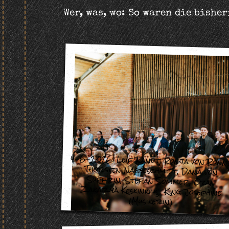
Wer, was, wo: So waren die bishe
4-6-2026:
Leif Randt
,
Ronja von Rönn
Thorsten Nagelschmidt
,
Dana von
Suffrin
,
Stefan Sommer
,
Ozan
Zakariya Keskinkılıç
,
King Josephine
(Musikerin)