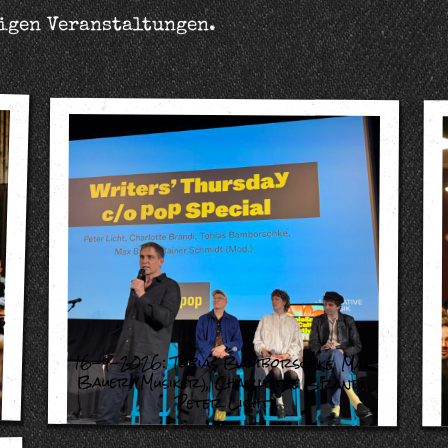
rigen Veranstaltungen.
e
,
16-4-2026:
Tobias Bamborschke
,
Max
Bauer (Musiker)
,
Charlotte Brandi
,
Peter Licht