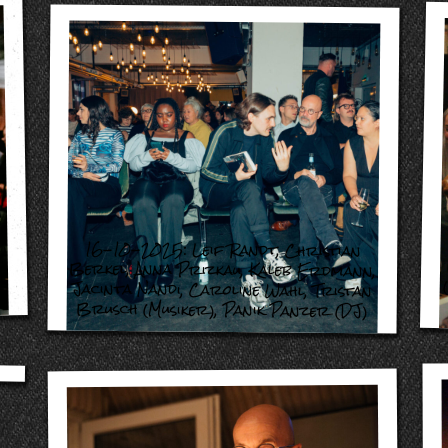
16-10-2025:
Leif Randt
,
Christian
Berkel
,
Anna Prizkau
,
Kaleb Erdmann
,
a
Jacinta Nandi
,
Caroline Wahl
,
Tristan
Brusch (Musiker)
,
Panik Panzer (DJ)