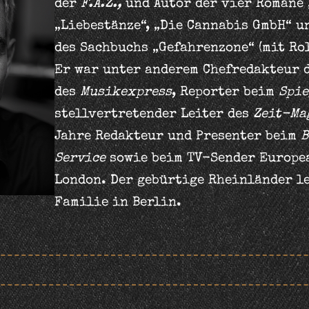
der
F.A.Z.,
und Autor der vier Romane 
„Liebestänze“, „Die Cannabis GmbH“ u
des Sachbuchs „Gefahrenzone“ (mit Ro
Er war unter anderem Chefredakteur 
des
Musikexpress
, Reporter beim
Spie
stellvertretender Leiter des
Zeit-Ma
Jahre Redakteur und Presenter beim
B
Service
sowie beim TV-Sender Europea
London. Der gebürtige Rheinländer le
Familie in Berlin.