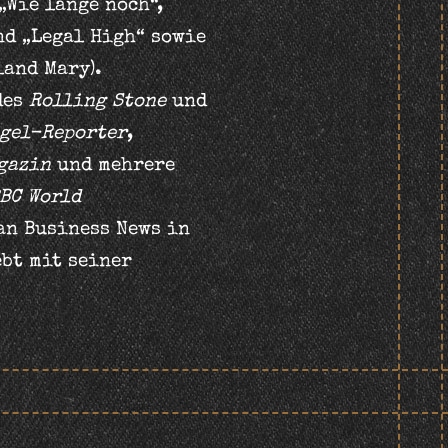
„Wie lange noch“,
nd „Legal High“ sowie
land Mary).
des
Rolling Stone
und
gel-Reporter
,
gazin
und mehrere
BC World
n Business News in
bt mit seiner