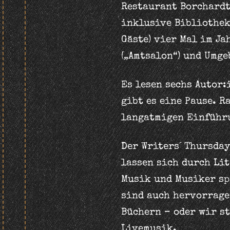
Restaurant Borchardt
inklusive Bibliothek
Gäste) vier Mal im Ja
(„Amtsalon“) und Umge
Es lesen sechs Autor:
gibt es eine Pause. R
langatmigen Einführu
Der Writers´ Thursda
lassen sich durch Li
Musik und Musiker sp
sind auch hervorrage
Büchern – oder wir st
Livemusik.