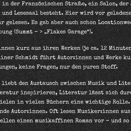
 in der Französischen Straße, ein Salon, der
 und Lesesaal besteht. Hier wird vor geladen
hr gelesen. Es gab aber auch schon Locationwe
bung (Summt – > „Flakes Garage“).
innen kurz aus ihren Werken (je ca. 12 Minute
ainer Schmidt führt Autor:innen und Werke ku
ngen, keine Fragen, nur den puren Stoff.
y liebt den Austausch zwischen Musik und Lit
teratur inspirieren, Literatur lässt sich dur
ielen in vielen Büchern eine wichtige Rolle.
nde Autor:innen. Oft lesen Musiker:innen aus
ellen einen musikaffinen Roman vor – und so o