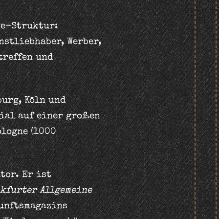
te-Struktur:
nstliebhaber, Werber,
treffen und
burg, Köln und
cial auf einer großen
ologne (1000
tor. Er ist
kfurter Allgemeine
kunftsmagazins