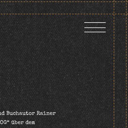
nd Buchautor Rainer
 OG“ über dem