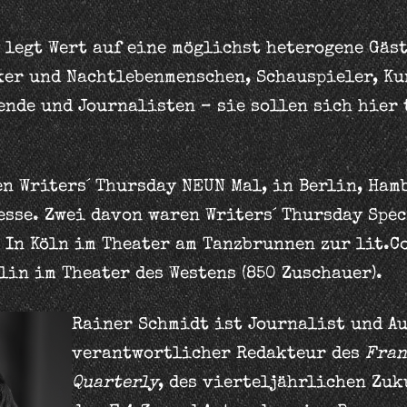
y legt Wert auf eine möglichst heterogene Gäs
ker und Nachtlebenmenschen, Schauspieler, Ku
ende und Journalisten – sie sollen sich hier 
en Writers´ Thursday NEUN Mal, in Berlin, Ham
esse. Zwei davon waren Writers´ Thursday Spe
: In Köln im Theater am Tanzbrunnen zur lit.C
lin im Theater des Westens (850 Zuschauer).
Rainer Schmidt ist Journalist und Au
verantwortlicher Redakteur des
Fran
Quarterly
, des vierteljährlichen Zu