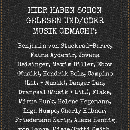
HIER HABEN SCHON
GELESEN UND/ODER
MUSIK GEMACHT:
Benjamin von Stuckrad-Barre,
Fatma Aydemir, Jovana
Reisinger, Maxim Biller, Ebow
(Musik), Hendrik Bolz, Campino
(Lit. + Musik), Danger Dan,
Drangsal (Musik + Lit.), Flake,
Mirna Funk, Helene Hegemann,
Inga Humpe, Charly Hübner,
Friedemann Karig, Alexa Hennig
von Lange, Mieze/Patti Smith,