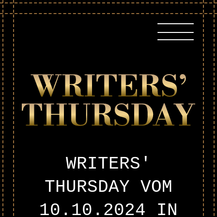
Skip
to
content
WRITERS'
THURSDAY VOM
10.10.2024
IN