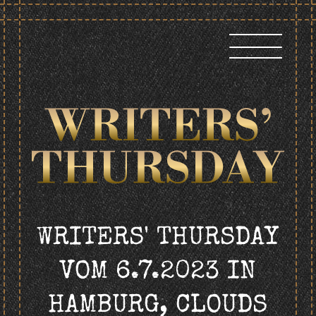
Skip
to
content
WRITERS' THURSDAY
VOM 6.7.2023
IN
HAMBURG, CLOUDS