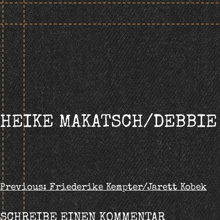
Skip
to
content
HEIKE MAKATSCH/DEBBIE
BEITRAGS-
Previous:
Friederike Kempter/Jarett Kobek
NAVIGATION
SCHREIBE EINEN KOMMENTAR