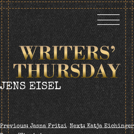
Skip
to
content
JENS EISEL
BEITRAGS-
Previous:
Jasna Fritzi
Next:
Katja Eichinger