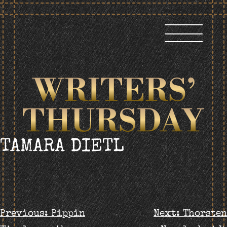
Skip
to
content
TAMARA DIETL
BEITRAGS-
Previous:
Pippin
Next:
Thorsten