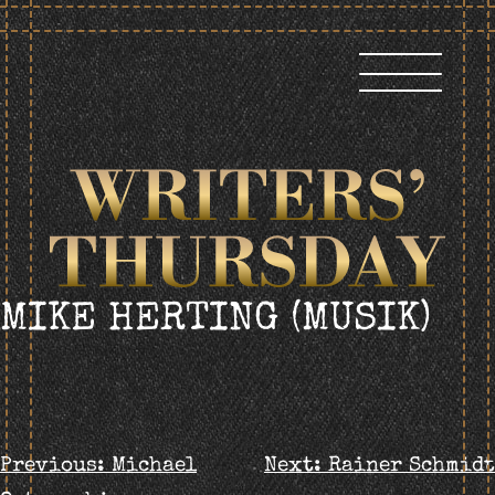
Skip
to
content
MIKE HERTING (MUSIK)
BEITRAGS-
Previous:
Michael
Next:
Rainer Schmidt