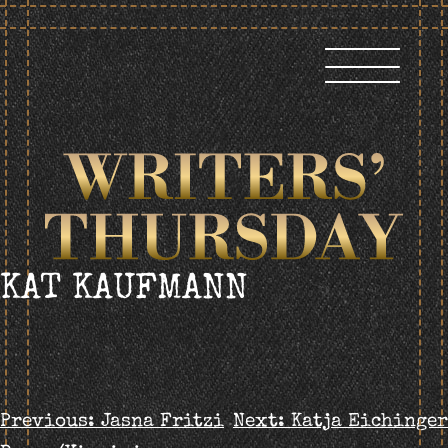
Skip
to
content
KAT KAUFMANN
BEITRAGS-
Previous:
Jasna Fritzi
Next:
Katja Eichinger