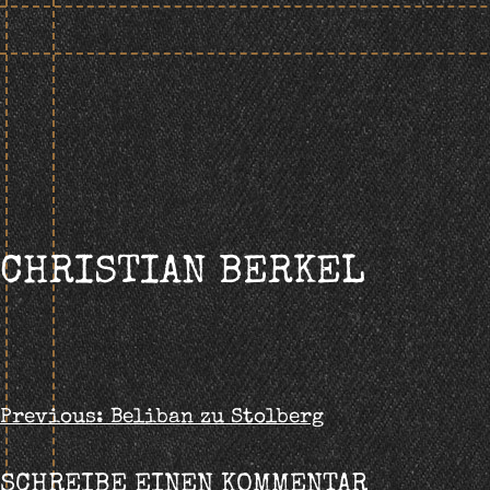
Skip
to
content
CHRISTIAN BERKEL
BEITRAGS-
Previous:
Beliban zu Stolberg
NAVIGATION
SCHREIBE EINEN KOMMENTAR