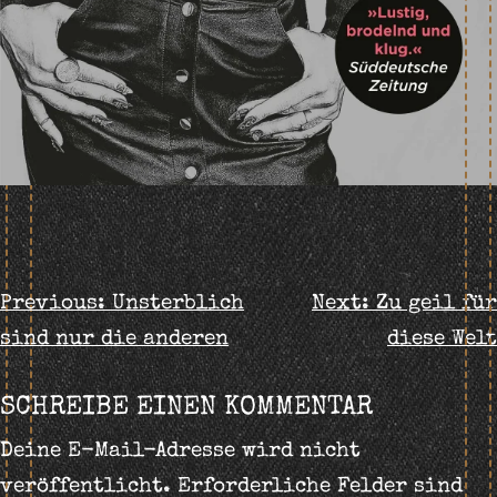
BEITRAGS-
Previous:
Unsterblich
Next:
Zu geil für
sind nur die anderen
diese Welt
NAVIGATION
SCHREIBE EINEN KOMMENTAR
Deine E-Mail-Adresse wird nicht
veröffentlicht.
Erforderliche Felder sind