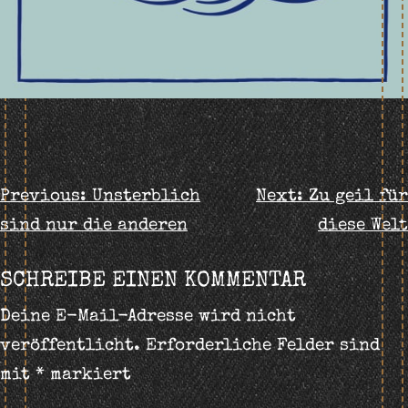
BEITRAGS-
Previous:
Unsterblich
Next:
Zu geil für
sind nur die anderen
diese Welt
NAVIGATION
SCHREIBE EINEN KOMMENTAR
Deine E-Mail-Adresse wird nicht
veröffentlicht.
Erforderliche Felder sind
mit
*
markiert