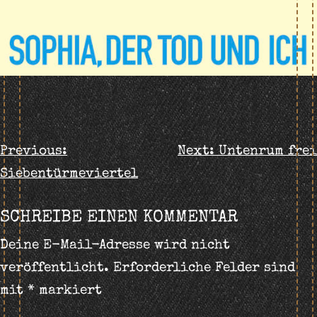
BEITRAGS-
Previous:
Next:
Untenrum frei
Siebentürmeviertel
NAVIGATION
SCHREIBE EINEN KOMMENTAR
Deine E-Mail-Adresse wird nicht
veröffentlicht.
Erforderliche Felder sind
mit
*
markiert