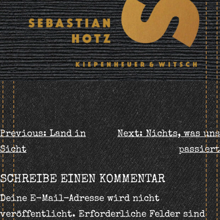
BEITRAGS-
Previous:
Land in
Next:
Nichts, was uns
Sicht
passiert
NAVIGATION
SCHREIBE EINEN KOMMENTAR
Deine E-Mail-Adresse wird nicht
veröffentlicht.
Erforderliche Felder sind