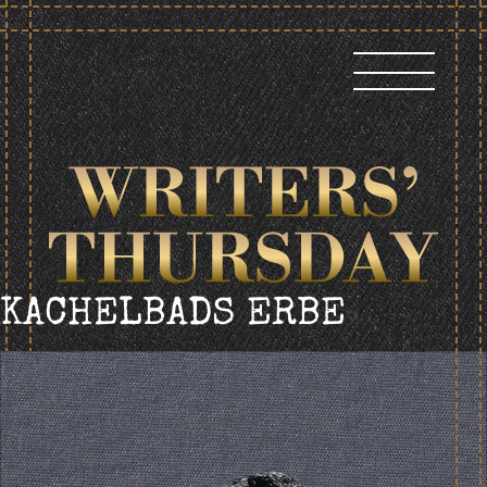
Skip
to
content
KACHELBADS ERBE