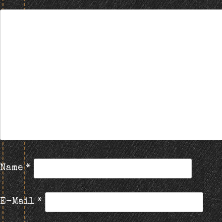
Name
*
E-Mail
*