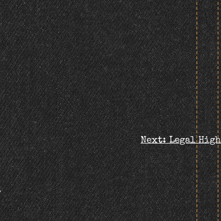
Next:
Legal High
t