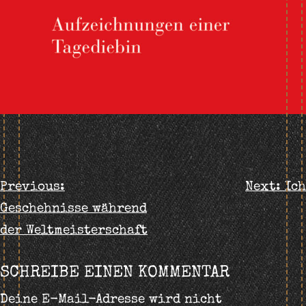
BEITRAGS-
Previous:
Next:
Ich
Geschehnisse während
NAVIGATION
der Weltmeisterschaft
SCHREIBE EINEN KOMMENTAR
Deine E-Mail-Adresse wird nicht