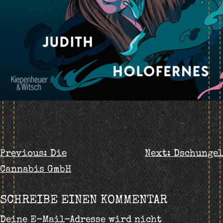
BEITRAGS-
Previous:
Die
Next:
Dschungel
Cannabis GmbH
NAVIGATION
SCHREIBE EINEN KOMMENTAR
Deine E-Mail-Adresse wird nicht