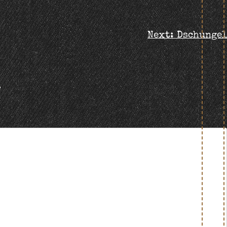
Next:
Dschungel
t