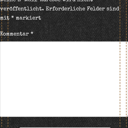
Deine E-Mail-Adresse wird nicht
veröffentlicht.
Erforderliche Felder sind
mit
*
markiert
Kommentar
*