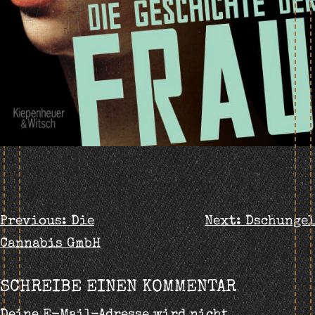
BEITRAGS-
Previous:
Die
Next:
Dschungel
Cannabis GmbH
NAVIGATION
SCHREIBE EINEN KOMMENTAR