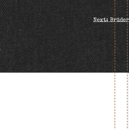
Next:
Brüder
t