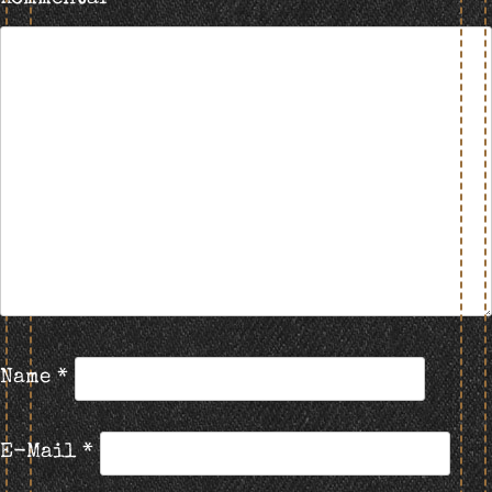
Name
*
E-Mail
*