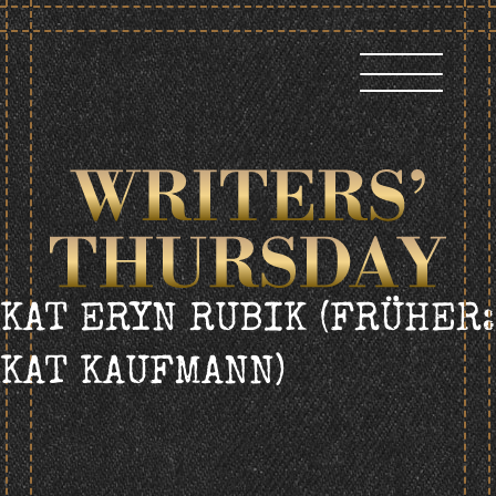
Skip
to
content
KAT ERYN RUBIK (FRÜHER:
KAT KAUFMANN)