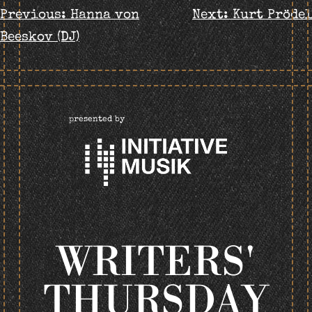
BEITRAGS-
Previous:
Hanna von
Next:
Kurt Prödel
Beeskov (DJ)
NAVIGATION
presented by
WRITERS'
THURSDAY