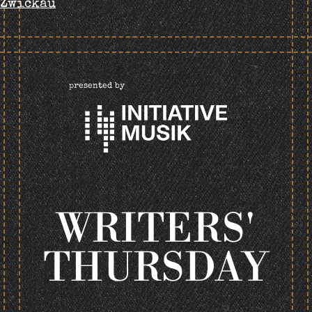
Zwickau
NAVIGATION
presented by
WRITERS'
THURSDAY