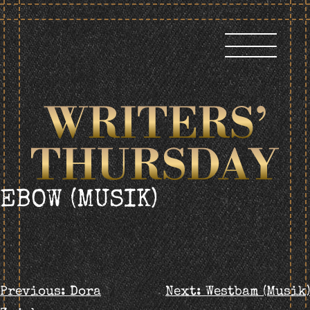
Skip
to
content
EBOW (MUSIK)
BEITRAGS-
Previous:
Dora
Next:
Westbam (Musik)