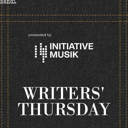
Nandi
NAVIGATION
presented by
WRITERS'
THURSDAY