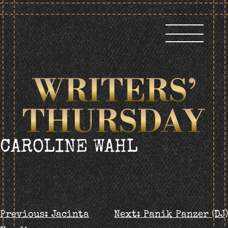
Skip
to
content
CAROLINE WAHL
BEITRAGS-
Previous:
Jacinta
Next:
Panik Panzer (DJ)