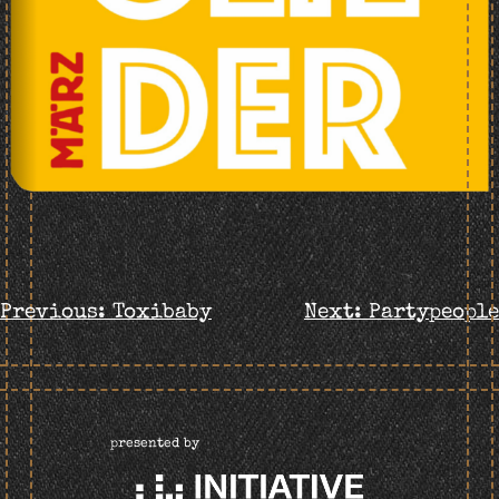
BEITRAGS-
Previous:
Toxibaby
Next:
Partypeople
NAVIGATION
presented by