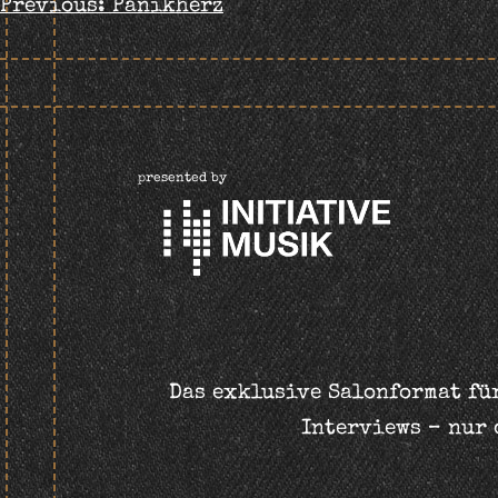
BEITRAGS-
Previous:
Panikherz
NAVIGATION
presented by
Das exklusive Salonformat für
Interviews – nur 